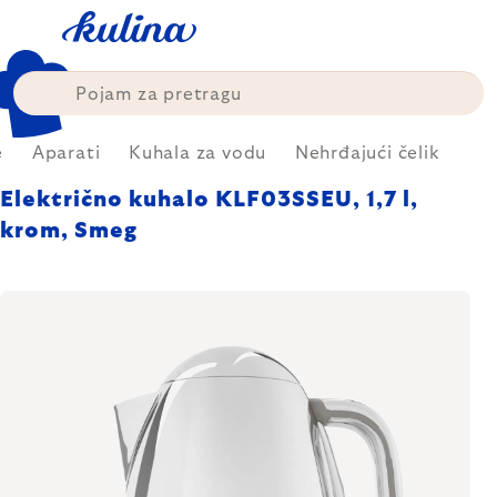
Skip
to
content
e
Aparati
Kuhala za vodu
Nehrđajući čelik
Električno kuhalo KLF03SSEU, 1,7 l,
krom, Smeg