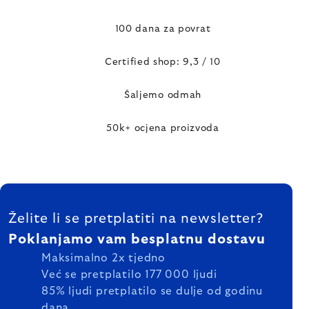
100 dana za povrat
Certified shop: 9,3 / 10
Šaljemo odmah
50k+ ocjena proizvoda
FOOTER
Želite li se pretplatiti na newsletter?
Poklanjamo vam besplatnu dostavu
Maksimalno 2x tjedno
Već se pretplatilo 177 000 ljudi
85% ljudi pretplatilo se dulje od godinu
dana