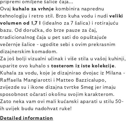
pripremi omiljene šalice čaja...
Ovaj
kuhalo za vrhnje
kombinira naprednu
tehnologiju i retro stil. Brzo kuha vodu i nudi
veliki
volumen od 1,7 l
(idealno za 7 šalica) i rotirajuću
bazu. Od doručka, do brze pauze za čaj,
tradicionalnog čaja u pet sati do opuštajuće
večernje šalice - ugodite sebi s ovim prekrasnim
dizajnerskim komadom.
Za još bolji vizualni učinak i više stila u vašoj kuhinji,
uparite ovo kuhalo s
tosterom iz iste kolekcije
.
Kuhala za vodu, koje je dizajnirao dvojac iz Milana -
Raffaella Mangiarotti i Matteo Bazzicalupo,
zvijezde su i ikone dizajna tvrtke Smeg jer imaju
sposobnost očarati okolinu svojim karakterom.
Zato neka vam ovi mali kućanski aparati u stilu 50-
ih uvijek budu nadohvat ruke!
Detailed information