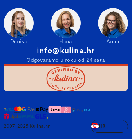
Denisa
Hana
Anna
info@kulina.hr
Odgovaramo u roku od 24 sata
2007–2025 Kulina.hr
HR