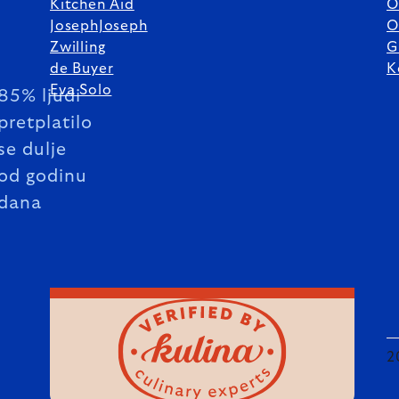
Kitchen Aid
O
JosephJoseph
O
Zwilling
G
de Buyer
K
Eva Solo
85% ljudi
pretplatilo
se dulje
od godinu
dana
2