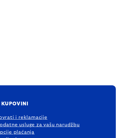
 KUPOVINI
ovrati i reklamacije
odatne usluge za vašu narudžbu
pcije plaćanja