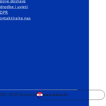
pcije dostave
dredbe i uvjeti
DPR
ontaktirajte nas
007–2025 Kulina.hr
www.kulina.hr