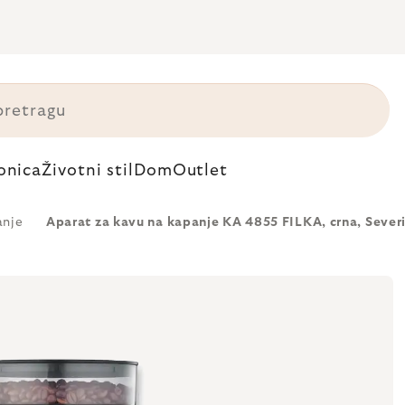
onica
Životni stil
Dom
Outlet
anje
Aparat za kavu na kapanje KA 4855 FILKA, crna, Sever