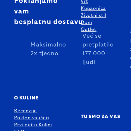
Poklanjamo
Vrt
Kupaonica
vam
Životni stil
besplatnu dostavu
Dom
Outlet
Već se
Maksimalno
pretplatilo
2x tjedno
177 000
ljudi
O KULINE
Recenzije
TU SMO ZA VAS
Poklon vaučeri
Prvi put u Kulini