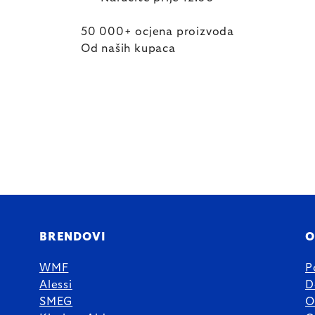
50 000+ ocjena proizvoda
Od naših kupaca
BRENDOVI
O
WMF
P
Alessi
D
SMEG
O