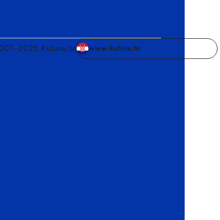
007–2025 Kulina.hr
www.kulina.hr