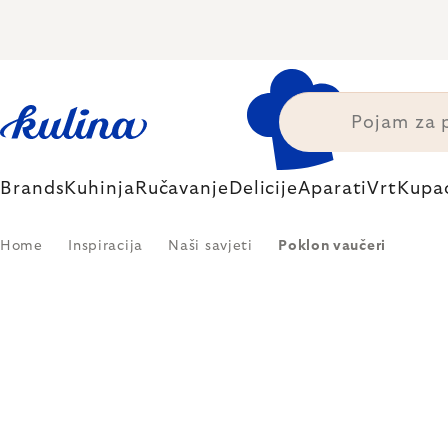
Skip
to
content
Brands
Kuhinja
Ručavanje
Delicije
Aparati
Vrt
Kupa
Home
Inspiracija
Naši savjeti
Poklon vaučeri