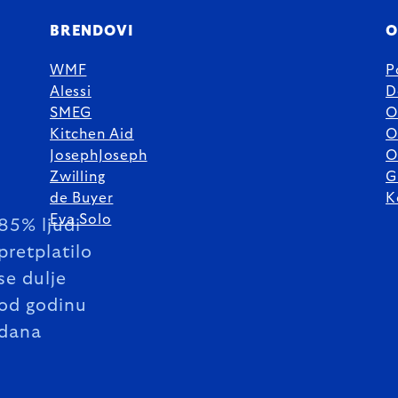
BRENDOVI
O
WMF
P
Alessi
D
SMEG
O
Kitchen Aid
O
JosephJoseph
O
Zwilling
G
de Buyer
K
Eva Solo
85% ljudi
pretplatilo
se dulje
od godinu
dana