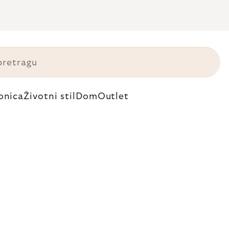
onica
Životni stil
Dom
Outlet