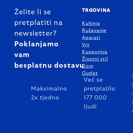
TRGOVINA
Želite li se
pretplatiti na
Kuhinja
Ručavanje
newsletter?
Aparati
Poklanjamo
Vrt
Kupaonica
vam
Životni stil
besplatnu dostavu
Dom
Outlet
Već se
Maksimalno
pretplatilo
2x tjedno
177 000
ljudi