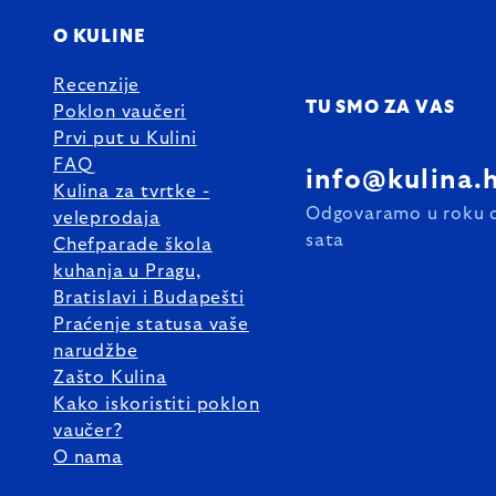
O KULINE
Recenzije
TU SMO ZA VAS
Poklon vaučeri
Prvi put u Kulini
FAQ
info@kulina.
Kulina za tvrtke -
Odgovaramo u roku 
veleprodaja
sata
Chefparade škola
kuhanja u Pragu,
Bratislavi i Budapešti
Praćenje statusa vaše
narudžbe
Zašto Kulina
Kako iskoristiti poklon
vaučer?
O nama