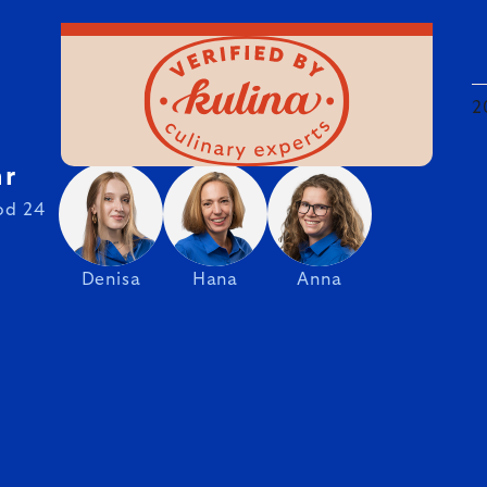
2
hr
od 24
Denisa
Hana
Anna