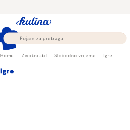
Skip
to
content
Home
Životni stil
Slobodno vrijeme
Igre
Igre