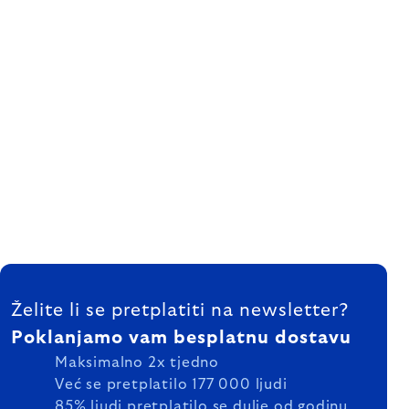
FOOTER
Želite li se pretplatiti na newsletter?
Poklanjamo vam besplatnu dostavu
Maksimalno 2x tjedno
Već se pretplatilo 177 000 ljudi
85% ljudi pretplatilo se dulje od godinu