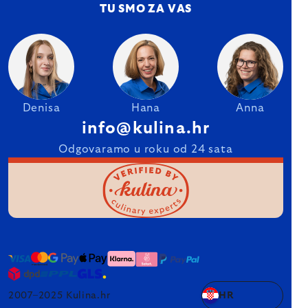
TU SMO ZA VAS
Denisa
Hana
Anna
info@kulina.hr
Odgovaramo u roku od 24 sata
2007–2025 Kulina.hr
HR