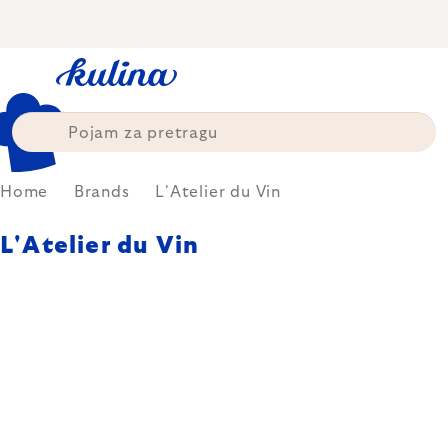
Skip
to
content
Home
Brands
L'Atelier du Vin
L'Atelier du Vin
L’atelier du vin - francuski
elegantan i istovremeno savršeno
funkcionalan alat za ljubitelje
vina - od otvarača preko karafa