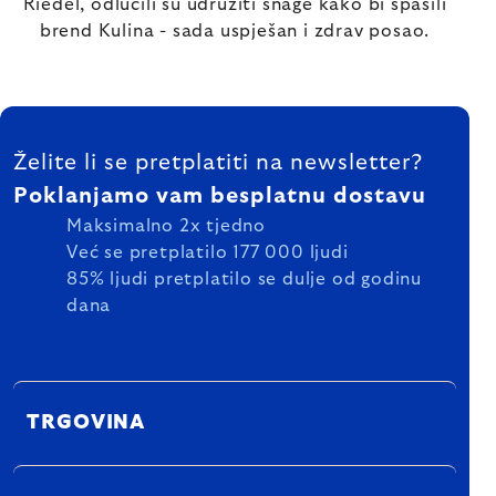
Riedel, odlučili su udružiti snage kako bi spasili
brend Kulina - sada uspješan i zdrav posao.
FOOTER
Želite li se pretplatiti na newsletter?
Poklanjamo vam besplatnu dostavu
Maksimalno 2x tjedno
Već se pretplatilo 177 000 ljudi
85% ljudi pretplatilo se dulje od godinu
dana
TRGOVINA