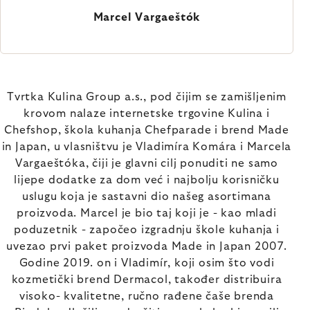
Marcel Vargaeštók
Tvrtka Kulina Group a.s., pod čijim se zamišljenim
krovom nalaze internetske trgovine Kulina i
Chefshop, škola kuhanja Chefparade i brend Made
in Japan, u vlasništvu je Vladimíra Komára i Marcela
Vargaeštóka, čiji je glavni cilj ponuditi ne samo
lijepe dodatke za dom već i najbolju korisničku
uslugu koja je sastavni dio našeg asortimana
proizvoda. Marcel je bio taj koji je - kao mladi
poduzetnik - započeo izgradnju škole kuhanja i
uvezao prvi paket proizvoda Made in Japan 2007.
Godine 2019. on i Vladimír, koji osim što vodi
kozmetički brend Dermacol, također distribuira
visoko- kvalitetne, ručno rađene čaše brenda