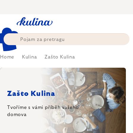
Skip
to
content
Home
Kulina
Zašto Kulina
Zašto Kulina
Tvoříme s vámi příběh
vašeho
domova