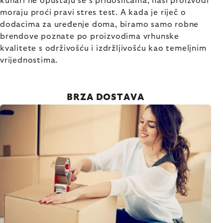
kuhari ne opuštaju se s pridošlicama, naši proizvodi
moraju proći pravi stres test. A kada je riječ o
dodacima za uređenje doma, biramo samo robne
brendove poznate po proizvodima vrhunske
kvalitete s održivošću i izdržljivošću kao temeljnim
vrijednostima.
BRZA DOSTAVA