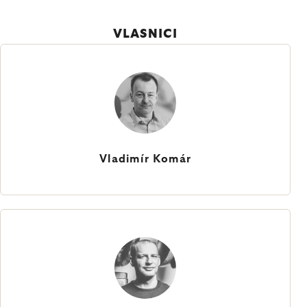
VLASNICI
Vladimír Komár