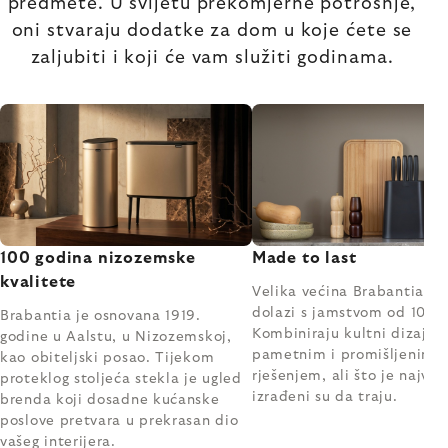
predmete. U svijetu prekomjerne potrošnje,
oni stvaraju dodatke za dom u koje ćete se
zaljubiti i koji će vam služiti godinama.
100 godina nizozemske
Made to last
kvalitete
Velika većina Brabantia pr
dolazi s jamstvom od 10 go
Brabantia je osnovana 1919.
Kombiniraju kultni dizajn s
godine u Aalstu, u Nizozemskoj,
pametnim i promišljenim
kao obiteljski posao. Tijekom
rješenjem, ali što je najva
proteklog stoljeća stekla je ugled
izrađeni su da traju.
brenda koji dosadne kućanske
poslove pretvara u prekrasan dio
vašeg interijera.