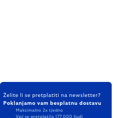
FOOTER
Želite li se pretplatiti na newsletter?
Poklanjamo vam besplatnu dostavu
Maksimalno 2x tjedno
Već se pretplatilo 177 000 ljudi