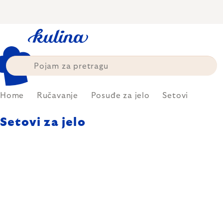
Skip
to
content
Home
Ručavanje
Posuđe za jelo
Setovi
Setovi za jelo