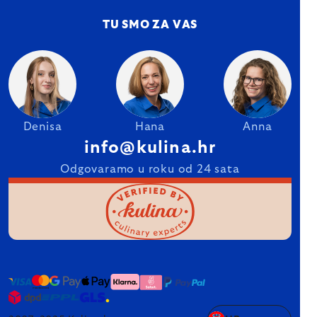
TU SMO ZA VAS
Denisa
Hana
Anna
info@kulina.hr
Odgovaramo u roku od 24 sata