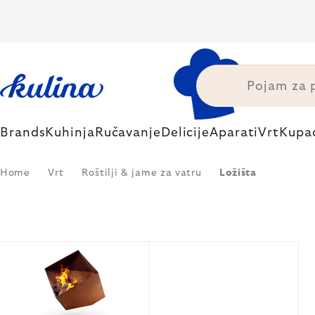
Skip
to
content
Brands
Kuhinja
Ručavanje
Delicije
Aparati
Vrt
Kupa
Home
Vrt
Roštilji & jame za vatru
Ložišta