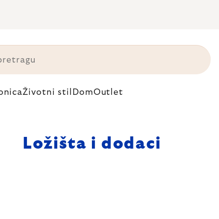
onica
Životni stil
Dom
Outlet
Ložišta i dodaci