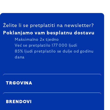
FOOTER
Želite li se pretplatiti na newsletter?
Poklanjamo vam besplatnu dostavu
Maksimalno 2x tjedno
Već se pretplatilo 177 000 ljudi
85% ljudi pretplatilo se dulje od godinu
dana
TRGOVINA
BRENDOVI