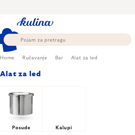
Skip
to
content
Home
Ručavanje
Bar
Alat za led
Alat za led
Posude
Kalupi