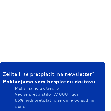
FOOTER
Želite li se pretplatiti na newsletter?
Poklanjamo vam besplatnu dostavu
Maksimalno 2x tjedno
Već se pretplatilo 177 000 ljudi
85% ljudi pretplatilo se dulje od godinu
dana