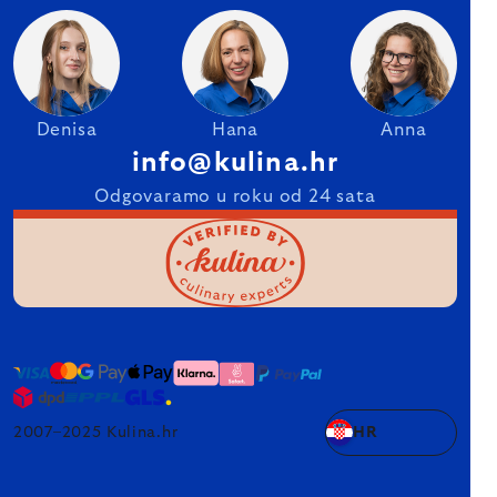
Denisa
Hana
Anna
info@kulina.hr
Odgovaramo u roku od 24 sata
2007–2025 Kulina.hr
HR