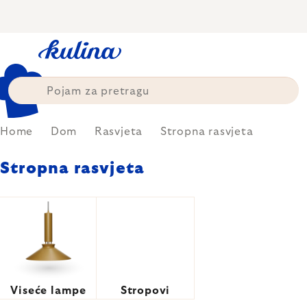
Skip
to
content
Home
Dom
Rasvjeta
Stropna rasvjeta
Stropna rasvjeta
Viseće lampe
Stropovi