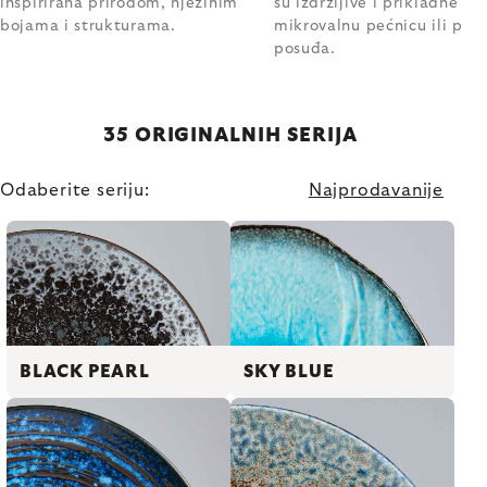
inspirirana prirodom, njezinim
su izdržljive i prikladne i z
bojama i strukturama.
mikrovalnu pećnicu ili peri
posuđa.
35 ORIGINALNIH SERIJA
Odaberite seriju:
Najprodavanije
BLACK PEARL
SKY BLUE