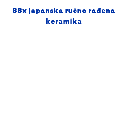
88
x japanska ručno rađena
keramika