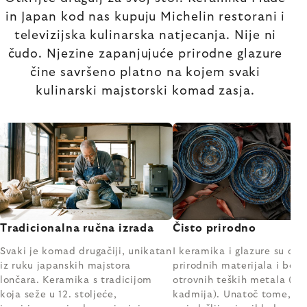
in Japan kod nas kupuju Michelin restorani i
televizijska kulinarska natjecanja. Nije ni
čudo. Njezine zapanjujuće prirodne glazure
čine savršeno platno na kojem svaki
kulinarski majstorski komad zasja.
Tradicionalna ručna izrada
Čisto prirodno
Svaki je komad drugačiji, unikatan
I keramika i glazure su od 
iz ruku japanskih majstora
prirodnih materijala i boja
lončara. Keramika s tradicijom
otrovnih teških metala (olo
koja seže u 12. stoljeće,
kadmija). Unatoč tome, iz