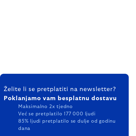
FOOTER
Želite li se pretplatiti na newsletter?
Poklanjamo vam besplatnu dostavu
Maksimalno 2x tjedno
Već se pretplatilo 177 000 ljudi
85% ljudi pretplatilo se dulje od godinu
dana