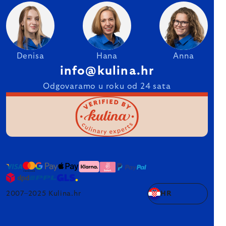
Denisa
Hana
Anna
info@kulina.hr
Odgovaramo u roku od 24 sata
2007–2025 Kulina.hr
HR