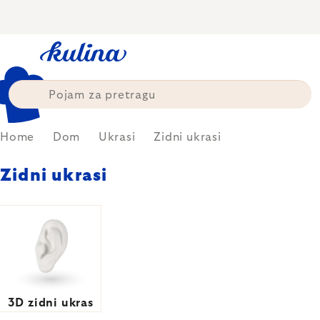
Skip
to
content
Home
Dom
Ukrasi
Zidni ukrasi
Zidni ukrasi
3D zidni ukras