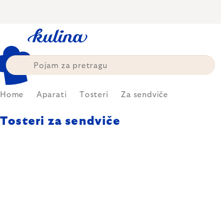
Skip
to
content
Home
Aparati
Tosteri
Za sendviče
Tosteri za sendviče