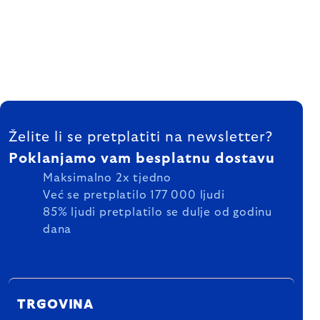
FOOTER
Želite li se pretplatiti na newsletter?
Poklanjamo vam besplatnu dostavu
Maksimalno 2x tjedno
Već se pretplatilo 177 000 ljudi
85% ljudi pretplatilo se dulje od godinu
dana
TRGOVINA