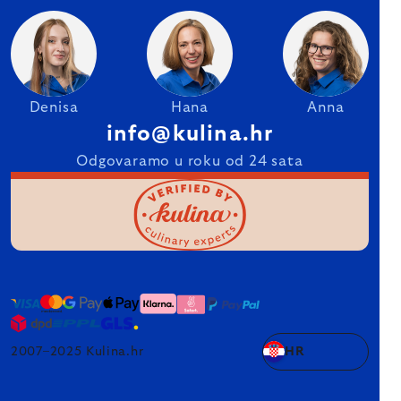
Denisa
Hana
Anna
info@kulina.hr
Odgovaramo u roku od 24 sata
2007–2025 Kulina.hr
HR