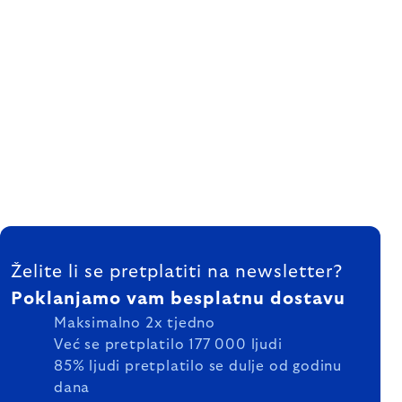
FOOTER
Želite li se pretplatiti na newsletter?
Poklanjamo vam besplatnu dostavu
Maksimalno 2x tjedno
Već se pretplatilo 177 000 ljudi
85% ljudi pretplatilo se dulje od godinu
dana