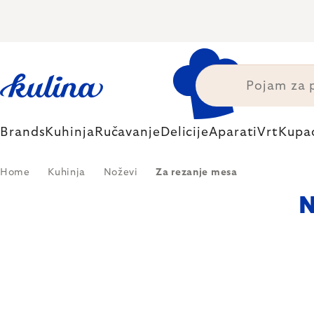
Skip
to
content
Brands
Kuhinja
Ručavanje
Delicije
Aparati
Vrt
Kupa
Home
Kuhinja
Noževi
Za rezanje mesa
N