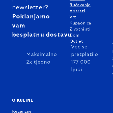
Ručavanje
newsletter?
Aparati
Poklanjamo
Vrt
Kupaonica
vam
Životni stil
besplatnu dostavu
Dom
Outlet
Već se
Maksimalno
pretplatilo
2x tjedno
177 000
ljudi
O KULINE
Recenzije