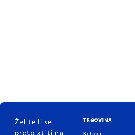
FOOTER
TRGOVINA
Želite li se
pretplatiti na
Kuhinja