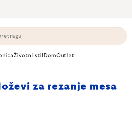
onica
Životni stil
Dom
Outlet
oževi za rezanje mesa