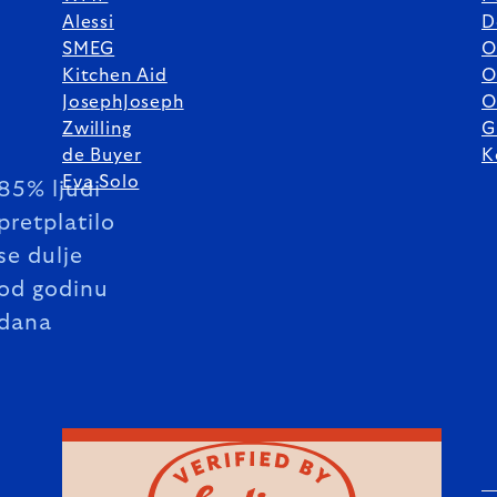
Alessi
D
SMEG
O
Kitchen Aid
O
JosephJoseph
O
Zwilling
G
de Buyer
K
Eva Solo
85% ljudi
pretplatilo
se dulje
od godinu
dana