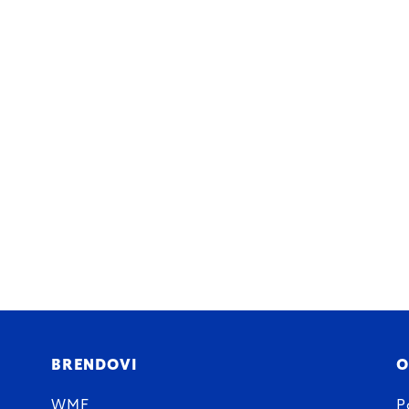
BRENDOVI
O
WMF
P