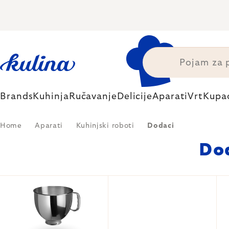
Skip
to
content
Brands
Kuhinja
Ručavanje
Delicije
Aparati
Vrt
Kupa
Home
Aparati
Kuhinjski roboti
Dodaci
Dod