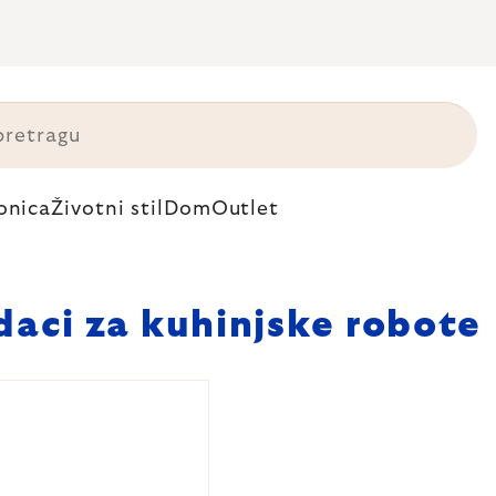
onica
Životni stil
Dom
Outlet
aci za kuhinjske robote