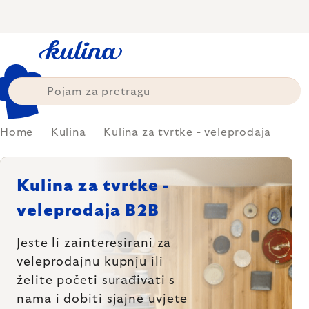
Skip
to
content
Home
Kulina
Kulina za tvrtke - veleprodaja
Kulina za tvrtke -
veleprodaja B2B
Jeste li zainteresirani za
veleprodajnu kupnju
ili
želite početi surađivati s
nama i dobiti sjajne
uvjete