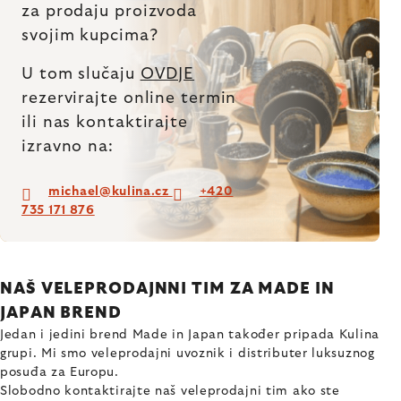
za prodaju proizvoda
svojim kupcima?
U tom slučaju
OVDJE
rezervirajte online termin
ili nas kontaktirajte
izravno na:
michael@kulina.cz
+420
735 171 876
NAŠ VELEPRODAJNNI TIM ZA MADE IN
JAPAN BREND
Jedan i jedini brend Made in Japan također pripada Kulina
grupi. Mi smo veleprodajni uvoznik i distributer luksuznog
posuđa za Europu.
Slobodno kontaktirajte naš veleprodajni tim ako ste