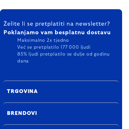
FOOTER
Želite li se pretplatiti na newsletter?
Poklanjamo vam besplatnu dostavu
Maksimalno 2x tjedno
Već se pretplatilo 177 000 ljudi
85% ljudi pretplatilo se dulje od godinu
dana
TRGOVINA
BRENDOVI