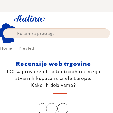
Skip
to
content
Home
Pregled
Recenzije web trgovine
100 % provjerenih autentičnih recenzija
stvarnih kupaca iz cijele Europe.
Kako ih dobivamo?