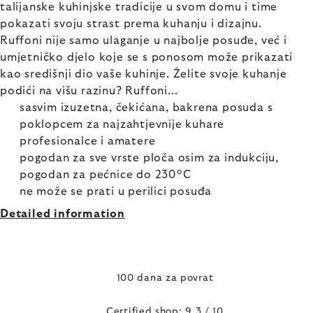
talijanske kuhinjske tradicije u svom domu i time
pokazati svoju strast prema kuhanju i dizajnu.
Ruffoni nije samo ulaganje u najbolje posuđe, već i
umjetničko djelo koje se s ponosom može prikazati
kao središnji dio vaše kuhinje. Želite svoje kuhanje
podići na višu razinu? Ruffoni...
sasvim izuzetna, čekićana, bakrena posuda s
poklopcem za najzahtjevnije kuhare
profesionalce i amatere
pogodan za sve vrste ploča osim za indukciju,
pogodan za pećnice do 230°C
ne može se prati u perilici posuđa
Detailed information
100 dana za povrat
Certified shop: 9,3 / 10