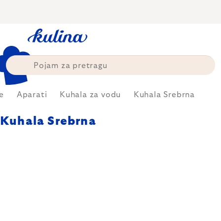
Skip
to
content
e
Aparati
Kuhala za vodu
Kuhala Srebrna
Kuhala Srebrna