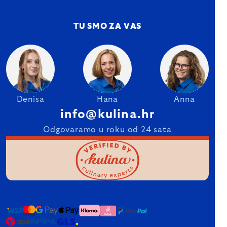
TU SMO ZA VAS
Denisa
Hana
Anna
info@kulina.hr
Odgovaramo u roku od 24 sata