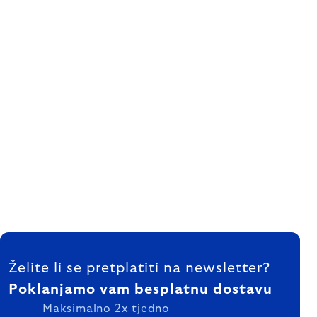
FOOTER
Želite li se pretplatiti na newsletter?
Poklanjamo vam besplatnu dostavu
Maksimalno 2x tjedno