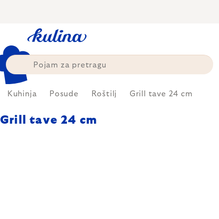
Skip
to
content
Kuhinja
Posude
Roštilj
Grill tave 24 cm
Grill tave 24 cm