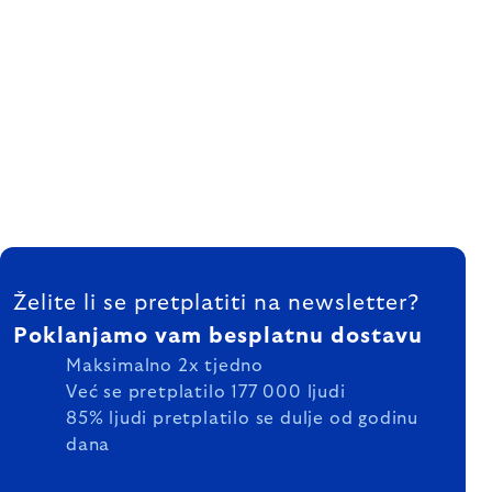
FOOTER
Želite li se pretplatiti na newsletter?
Poklanjamo vam besplatnu dostavu
Maksimalno 2x tjedno
Već se pretplatilo 177 000 ljudi
85% ljudi pretplatilo se dulje od godinu
dana