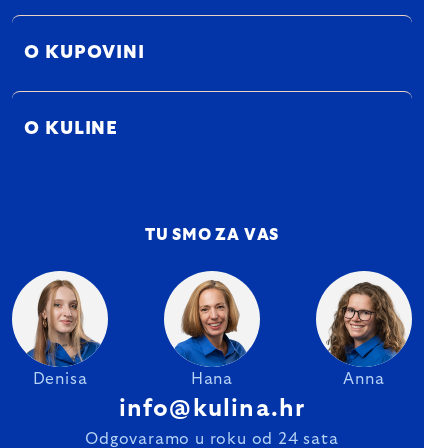
O KUPOVINI
O KULINE
TU SMO ZA VAS
Denisa
Hana
Anna
info@kulina.hr
Odgovaramo u roku od 24 sata