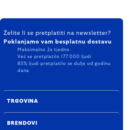
FOOTER
Želite li se pretplatiti na newsletter?
Poklanjamo vam besplatnu dostavu
Maksimalno 2x tjedno
Već se pretplatilo 177 000 ljudi
85% ljudi pretplatilo se dulje od godinu
dana
TRGOVINA
BRENDOVI