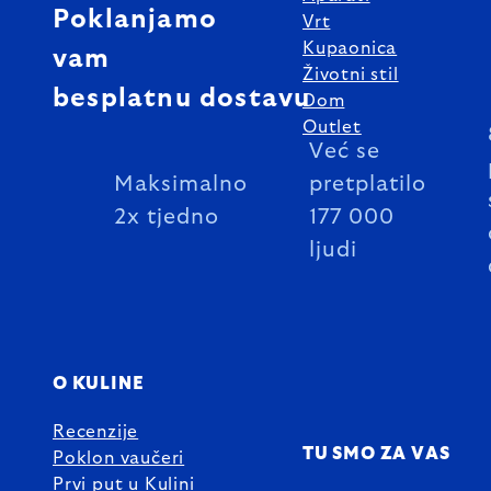
Poklanjamo
Vrt
Kupaonica
vam
Životni stil
besplatnu dostavu
Dom
Outlet
Već se
Maksimalno
pretplatilo
2x tjedno
177 000
ljudi
O KULINE
Recenzije
TU SMO ZA VAS
Poklon vaučeri
Prvi put u Kulini