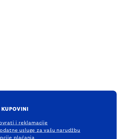
 KUPOVINI
ovrati i reklamacije
odatne usluge za vašu narudžbu
pcije plaćanja