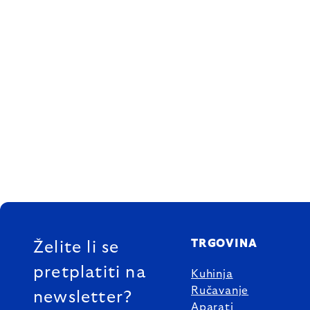
FOOTER
TRGOVINA
Želite li se
pretplatiti na
Kuhinja
Ručavanje
newsletter?
Aparati