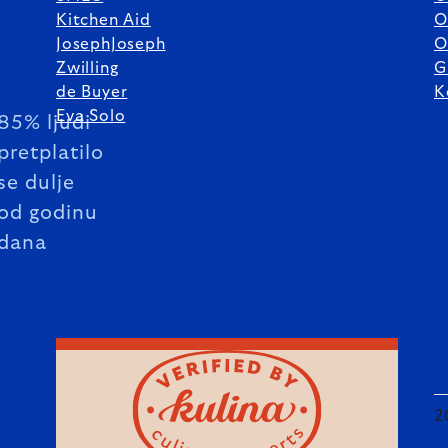
Kitchen Aid
O
JosephJoseph
O
Zwilling
G
de Buyer
K
Eva Solo
85% ljudi
pretplatilo
se dulje
od godinu
dana
2