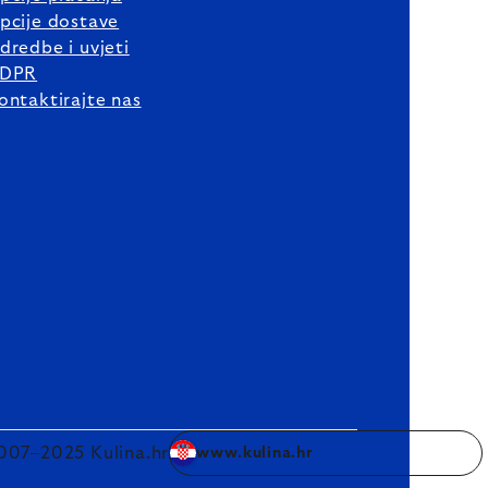
pcije dostave
dredbe i uvjeti
DPR
ontaktirajte nas
007–2025 Kulina.hr
www.kulina.hr