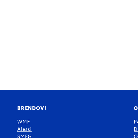
BRENDOVI
O
WMF
P
Alessi
D
SMEG
O