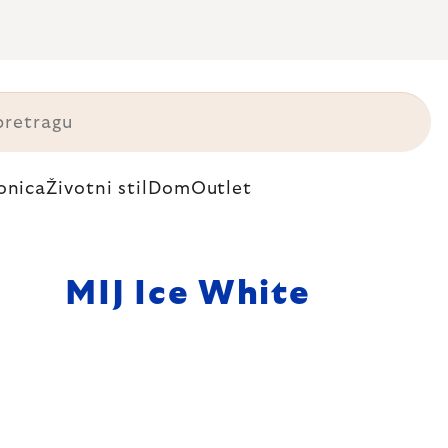
onica
Životni stil
Dom
Outlet
MIJ Ice White