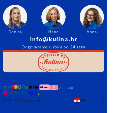
Denisa
Hana
Anna
info@kulina.hr
Odgovaramo u roku od 24 sata
2007–2025 Kulina.hr
HR