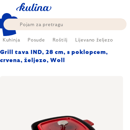
Skip
to
content
Kuhinja
Posude
Roštilj
Lijevano željezo
Grill tava IND, 28 cm, s poklopcem,
crvena, željezo, Woll