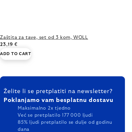
Zaštita za tave, set od 3 kom, WOLL
23,19 €
ADD TO CART
FOOTER
Želite li se pretplatiti na newsletter?
Poklanjamo vam besplatnu dostavu
Maksimalno 2x tjedno
Već se pretplatilo 177 000 ljudi
85% ljudi pretplatilo se dulje od godinu
dana