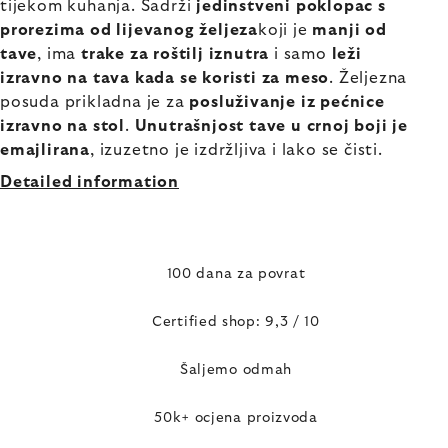
tijekom kuhanja. Sadrži
jedinstveni poklopac s
prorezima od lijevanog željeza
koji je
manji od
tave
, ima
trake za roštilj iznutra
i samo
leži
izravno na tava kada se koristi za meso
. Željezna
posuda prikladna je za
posluživanje iz pećnice
izravno na stol
.
Unutrašnjost tave u crnoj boji je
emajlirana
, izuzetno je izdržljiva i lako se čisti.
Detailed information
100 dana za povrat
Certified shop: 9,3 / 10
Šaljemo odmah
50k+ ocjena proizvoda