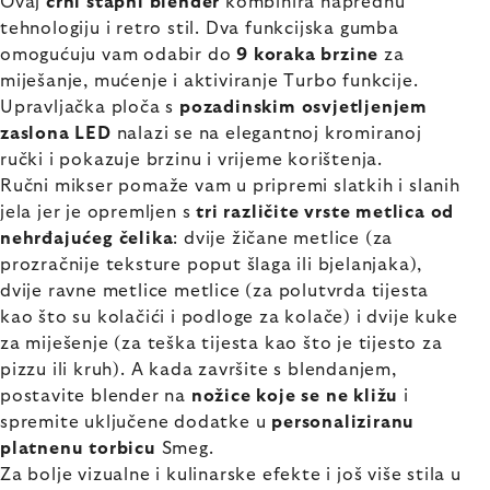
Ovaj
crni štapni blender
kombinira naprednu
tehnologiju i retro stil. Dva funkcijska gumba
omogućuju vam odabir do
9 koraka brzine
za
miješanje, mućenje i aktiviranje Turbo funkcije.
Upravljačka ploča s
pozadinskim osvjetljenjem
zaslona LED
nalazi se na elegantnoj kromiranoj
ručki i pokazuje brzinu i vrijeme korištenja.
Ručni mikser pomaže vam u pripremi slatkih i slanih
jela jer je opremljen s
tri različite vrste metlica od
nehrđajućeg čelika
: dvije žičane metlice (za
prozračnije teksture poput šlaga ili bjelanjaka),
dvije ravne metlice metlice (za polutvrda tijesta
kao što su kolačići i podloge za kolače) i dvije kuke
za miješenje (za teška tijesta kao što je tijesto za
pizzu ili kruh). A kada završite s blendanjem,
postavite blender na
nožice koje se ne kližu
i
spremite uključene dodatke u
personaliziranu
platnenu torbicu
Smeg.
Za bolje vizualne i kulinarske efekte i još više stila u