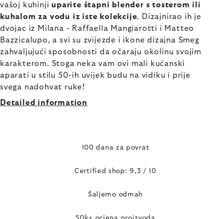
vašoj kuhinji
uparite štapni blender s tosterom ili
kuhalom za vodu iz iste kolekcije
. Dizajnirao ih je
dvojac iz Milana - Raffaella Mangiarotti i Matteo
Bazzicalupo, a svi su zvijezde i ikone dizajna Smeg
zahvaljujući sposobnosti da očaraju okolinu svojim
karakterom. Stoga neka vam ovi mali kućanski
aparati u stilu 50-ih uvijek budu na vidiku i prije
svega nadohvat ruke!
Detailed information
100 dana za povrat
Certified shop: 9,3 / 10
Šaljemo odmah
50k+ ocjena proizvoda