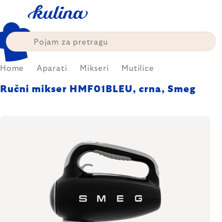
Skip
to
content
Home
Aparati
Mikseri
Mutilice
Ručni mikser HMF01BLEU, crna, Smeg