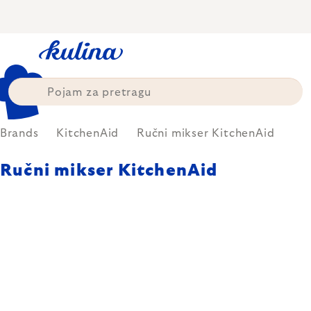
Skip
to
content
Brands
KitchenAid
Ručni mikser KitchenAid
Ručni mikser KitchenAid