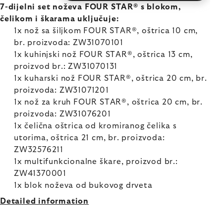
7-dijelni set noževa FOUR STAR® s blokom,
čelikom i škarama uključuje:
1x nož sa šiljkom FOUR STAR®, oštrica 10 cm,
br. proizvoda: ZW31070101
1x kuhinjski nož FOUR STAR®, oštrica 13 cm,
proizvod br.: ZW31070131
1x kuharski nož FOUR STAR®, oštrica 20 cm, br.
proizvoda: ZW31071201
1x nož za kruh FOUR STAR®, oštrica 20 cm, br.
proizvoda: ZW31076201
1x čelična oštrica od kromiranog čelika s
utorima, oštrica 21 cm, br. proizvoda:
ZW32576211
1x multifunkcionalne škare, proizvod br.:
ZW41370001
1x blok noževa od bukovog drveta
Detailed information