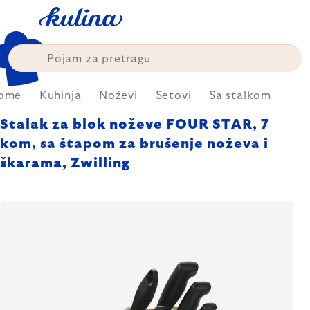
Skip
to
content
ome
Kuhinja
Noževi
Setovi
Sa stalkom
Stalak za blok noževe FOUR STAR, 7
kom, sa štapom za brušenje noževa i
škarama, Zwilling