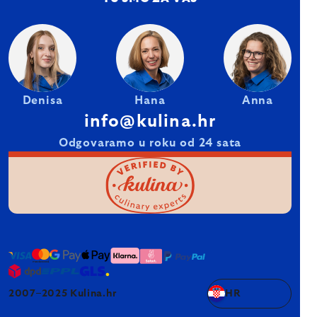
Denisa
Hana
Anna
info@kulina.hr
Odgovaramo u roku od 24 sata
2007–2025 Kulina.hr
HR