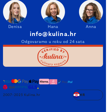
Denisa
Hana
Anna
info@kulina.hr
Odgovaramo u roku od 24 sata
2007–2025 Kulina.hr
HR