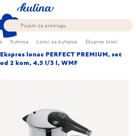
Skip
to
content
e
Kuhinja
Lonci za kuhanje
Ekspres lonci
Ekspres lonac PERFECT PREMIUM, set
od 2 kom, 4,5 l/3 l, WMF