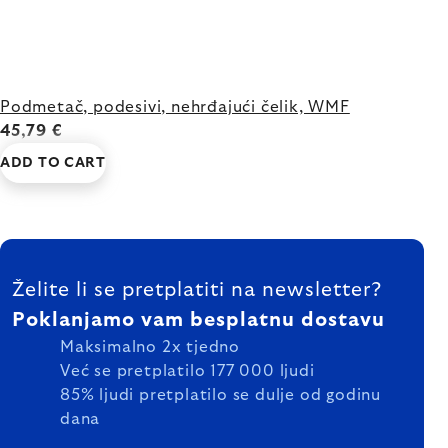
Podmetač, podesivi, nehrđajući čelik, WMF
45,79 €
ADD TO CART
FOOTER
Želite li se pretplatiti na newsletter?
Poklanjamo vam besplatnu dostavu
Maksimalno 2x tjedno
Već se pretplatilo 177 000 ljudi
85% ljudi pretplatilo se dulje od godinu
dana