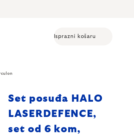
Isprazni košaru
Shopping cart
rculon
Set posuđa HALO
LASERDEFENCE,
set od 6 kom,