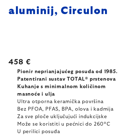
aluminij, Circulon
458 €
Pionir neprianjajućeg posuđa od 1985.
Patentirani sustav TOTAL® prstenova
Kuhanje s minimalnom količinom
masnoće i ulja
Ultra otporna keramička površina
Bez PFOA, PFAS, BPA, olova i kadmija
Za sve ploče uključujući indukcijske
Može se koristiti u pećnici do 260°C
U perilici posuđa