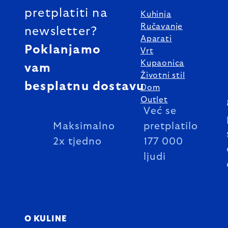
pretplatiti na
Kuhinja
Ručavanje
newsletter?
Aparati
Poklanjamo
Vrt
Kupaonica
vam
Životni stil
besplatnu dostavu
Dom
Outlet
Već se
Maksimalno
pretplatilo
2x tjedno
177 000
ljudi
O KULINE