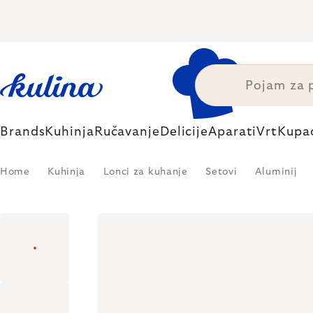
Skip
to
content
Brands
Kuhinja
Ručavanje
Delicije
Aparati
Vrt
Kupa
Home
Kuhinja
Lonci za kuhanje
Setovi
Aluminij