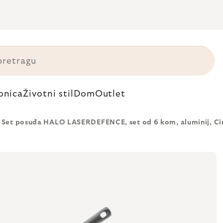
onica
Životni stil
Dom
Outlet
Set posuđa HALO LASERDEFENCE, set od 6 kom, aluminij, Ci