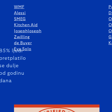
WMF
P
Alessi
D
SMEG
O
Kitchen Aid
O
JosephJoseph
O
Zwilling
G
de Buyer
K
Eva Solo
85% ljudi
pretplatilo
se dulje
od godinu
dana