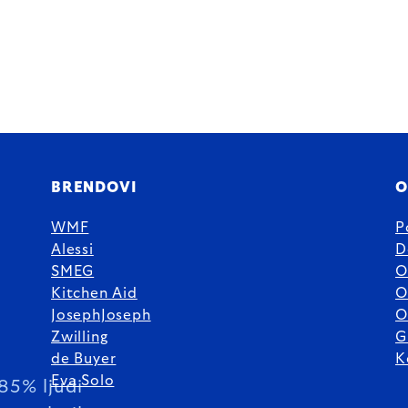
BRENDOVI
O
WMF
P
Alessi
D
SMEG
O
Kitchen Aid
O
JosephJoseph
O
Zwilling
G
de Buyer
K
Eva Solo
85% ljudi