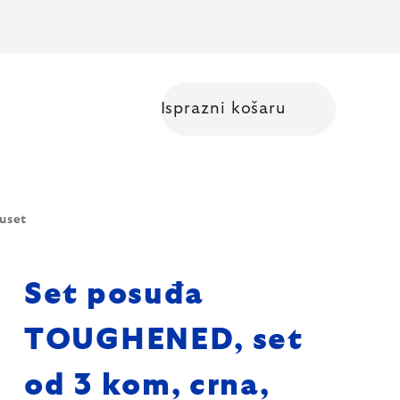
Isprazni košaru
Shopping cart
uset
Set posuđa
TOUGHENED, set
od 3 kom, crna,