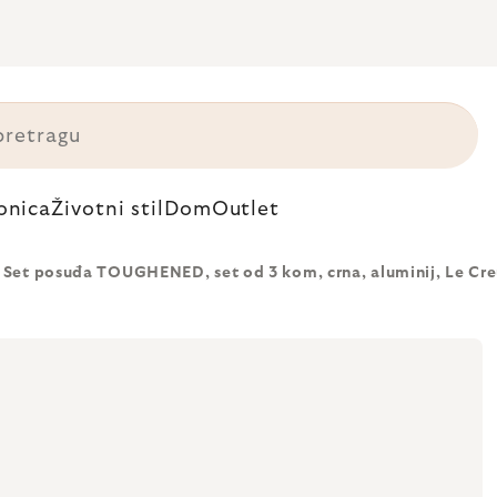
onica
Životni stil
Dom
Outlet
Set posuđa TOUGHENED, set od 3 kom, crna, aluminij, Le Cre