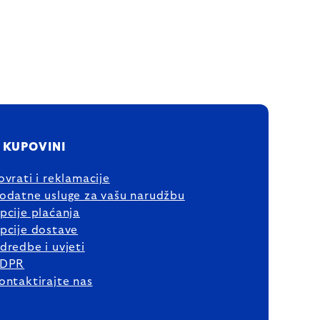
 KUPOVINI
ovrati i reklamacije
odatne usluge za vašu narudžbu
pcije plaćanja
pcije dostave
dredbe i uvjeti
DPR
ontaktirajte nas