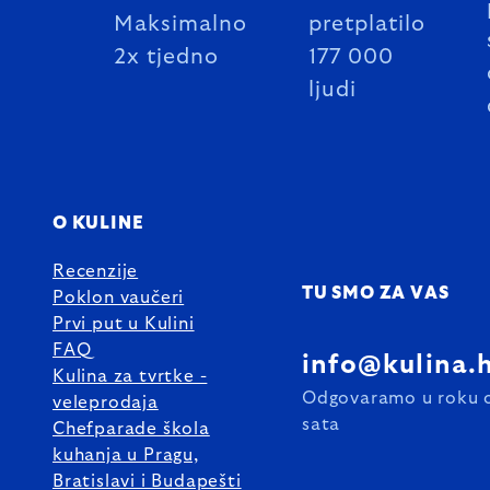
Maksimalno
pretplatilo
2x tjedno
177 000
ljudi
O KULINE
Recenzije
TU SMO ZA VAS
Poklon vaučeri
Prvi put u Kulini
FAQ
info@kulina.
Kulina za tvrtke -
Odgovaramo u roku 
veleprodaja
sata
Chefparade škola
kuhanja u Pragu,
Bratislavi i Budapešti