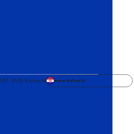
007–2025 Kulina.hr
www.kulina.hr