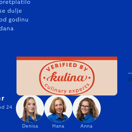
pretplatilo
se dulje
od godinu
dana
2
hr
od 24
Denisa
Hana
Anna