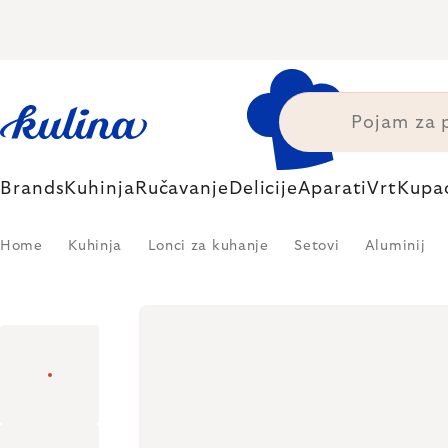
Skip
to
content
Brands
Kuhinja
Ručavanje
Delicije
Aparati
Vrt
Kupa
Home
Kuhinja
Lonci za kuhanje
Setovi
Aluminij