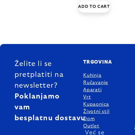
ADD TO CART
FOOTER
TRGOVINA
Želite li se
pretplatiti na
Kuhinja
Ručavanje
newsletter?
Aparati
Poklanjamo
Vrt
Kupaonica
vam
Životni stil
besplatnu dostavu
Dom
Outlet
Već se