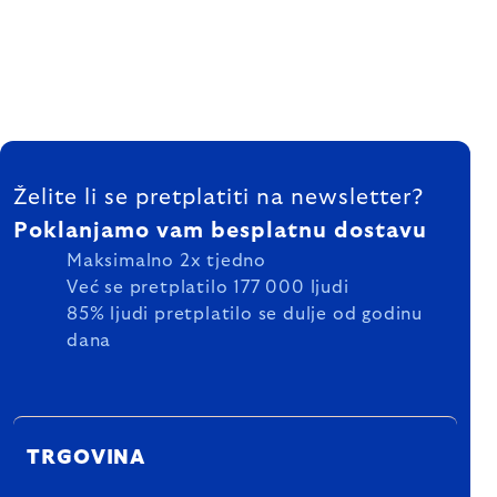
FOOTER
Želite li se pretplatiti na newsletter?
Poklanjamo vam besplatnu dostavu
Maksimalno 2x tjedno
Već se pretplatilo 177 000 ljudi
85% ljudi pretplatilo se dulje od godinu
dana
TRGOVINA