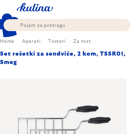
Skip
to
content
Home
Aparati
Tosteri
Za tost
Set rešetki za sendviče, 2 kom, TSSR01,
Smeg