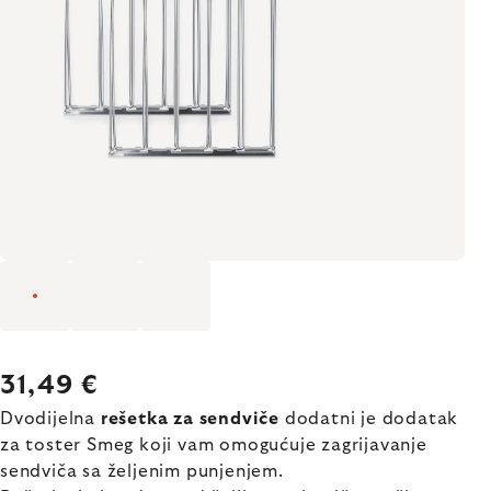
31,49 €
Dvodijelna
rešetka za sendviče
dodatni je dodatak
za toster Smeg koji vam omogućuje zagrijavanje
sendviča sa željenim punjenjem.