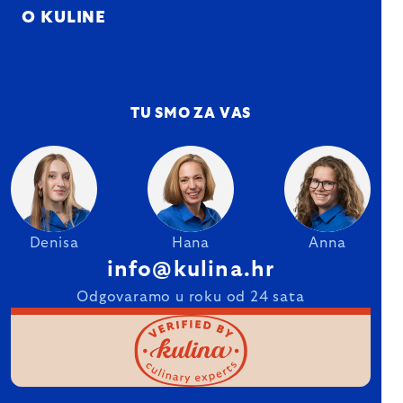
O KULINE
TU SMO ZA VAS
Denisa
Hana
Anna
info@kulina.hr
Odgovaramo u roku od 24 sata