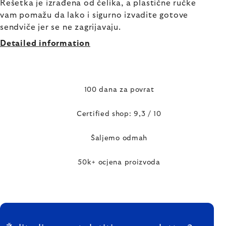
Rešetka je izrađena od čelika, a plastične ručke
vam pomažu da lako i sigurno izvadite gotove
sendviče jer se ne zagrijavaju.
Detailed information
100 dana za povrat
Certified shop: 9,3 / 10
Šaljemo odmah
50k+ ocjena proizvoda
FOOTER