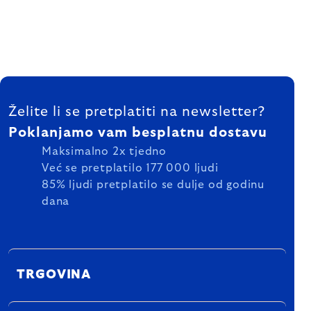
FOOTER
Želite li se pretplatiti na newsletter?
Poklanjamo vam besplatnu dostavu
Maksimalno 2x tjedno
Već se pretplatilo 177 000 ljudi
85% ljudi pretplatilo se dulje od godinu
dana
TRGOVINA