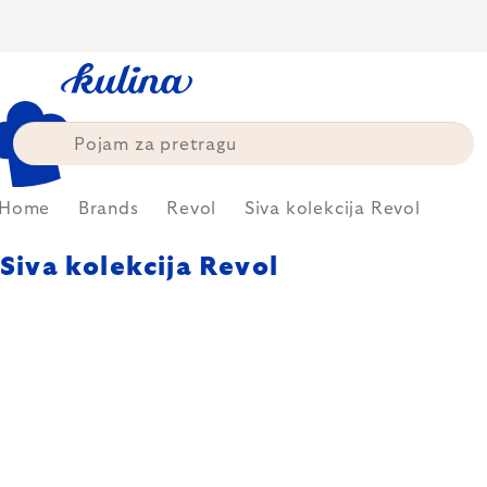
Skip
to
content
Home
Brands
Revol
Siva kolekcija Revol
Siva kolekcija Revol