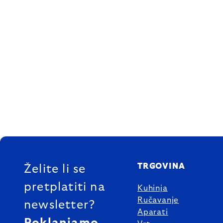
FOOTER
TRGOVINA
Želite li se
pretplatiti na
Kuhinja
Ručavanje
newsletter?
Aparati