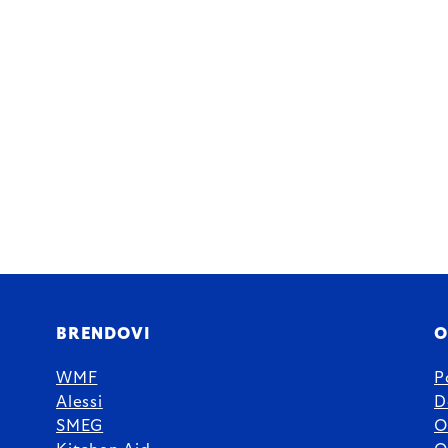
BRENDOVI
O
WMF
P
Alessi
D
SMEG
O