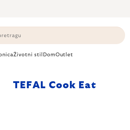
onica
Životni stil
Dom
Outlet
TEFAL Cook Eat