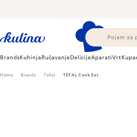
Skip
to
content
Brands
Kuhinja
Ručavanje
Delicije
Aparati
Vrt
Kupa
Home
Brands
Tefal
TEFAL Cook Eat