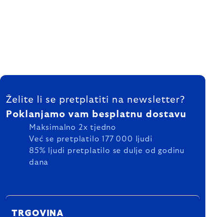
FOOTER
Želite li se pretplatiti na newsletter?
Poklanjamo vam besplatnu dostavu
Maksimalno 2x tjedno
Već se pretplatilo 177 000 ljudi
85% ljudi pretplatilo se dulje od godinu
dana
TRGOVINA