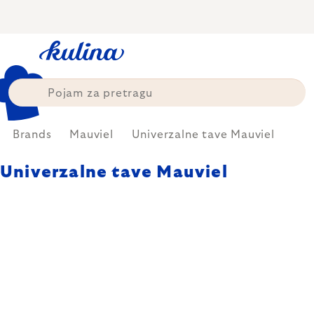
Skip
to
content
Brands
Mauviel
Univerzalne tave Mauviel
Univerzalne tave Mauviel