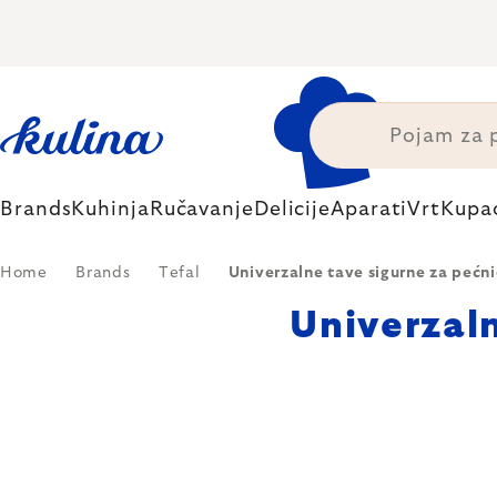
Skip
to
content
Brands
Kuhinja
Ručavanje
Delicije
Aparati
Vrt
Kupa
Home
Brands
Tefal
Univerzalne tave sigurne za pećni
Univerzaln