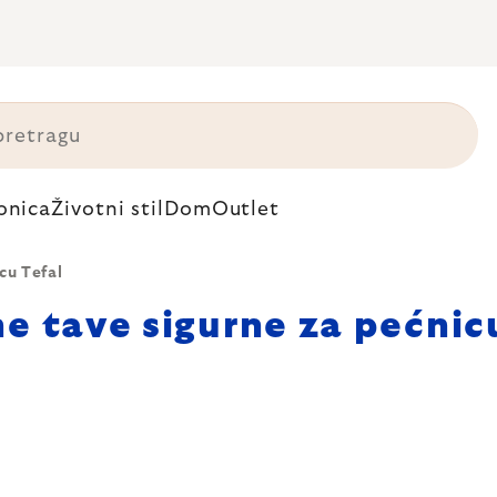
onica
Životni stil
Dom
Outlet
cu Tefal
e tave sigurne za pećnic