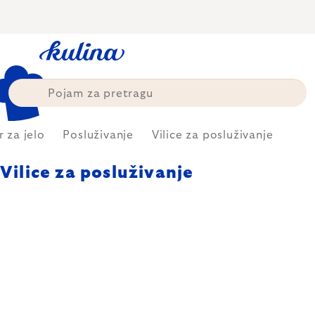
Skip
to
content
r za jelo
Posluživanje
Vilice za posluživanje
Vilice za posluživanje