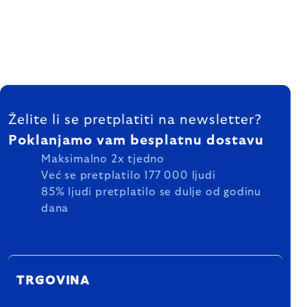
FOOTER
Želite li se pretplatiti na newsletter?
Poklanjamo vam besplatnu dostavu
Maksimalno 2x tjedno
Već se pretplatilo 177 000 ljudi
85% ljudi pretplatilo se dulje od godinu
dana
TRGOVINA