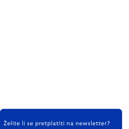
FOOTER
Želite li se pretplatiti na newsletter?