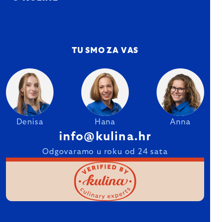
TU SMO ZA VAS
Denisa
Hana
Anna
info@kulina.hr
Odgovaramo u roku od 24 sata