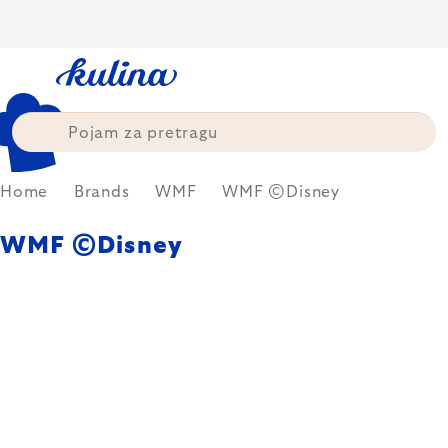
Skip
to
content
Home
Brands
WMF
WMF ©Disney
WMF ©Disney