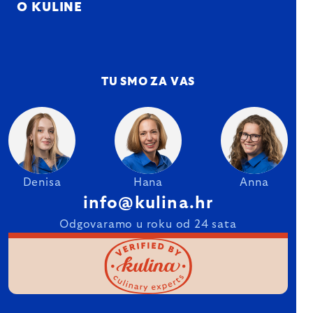
O KULINE
TU SMO ZA VAS
Denisa
Hana
Anna
info@kulina.hr
Odgovaramo u roku od 24 sata