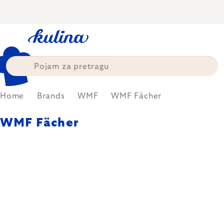
Skip
to
content
Home
Brands
WMF
WMF Fächer
WMF Fächer