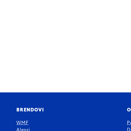
BRENDOVI
O
WMF
P
Alessi
D