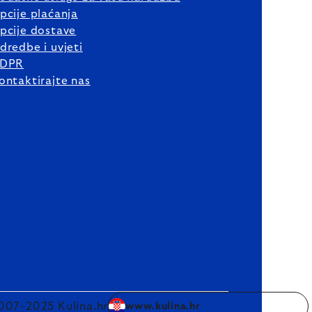
pcije plaćanja
pcije dostave
dredbe i uvjeti
DPR
ontaktirajte nas
007–2025 Kulina.hr
www.kulina.hr