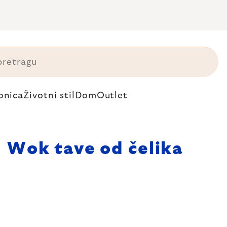
onica
Životni stil
Dom
Outlet
Wok tave od čelika