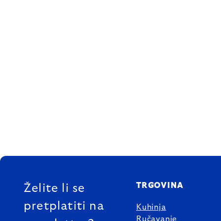
FOOTER
TRGOVINA
Želite li se
pretplatiti na
Kuhinja
Ručavanje