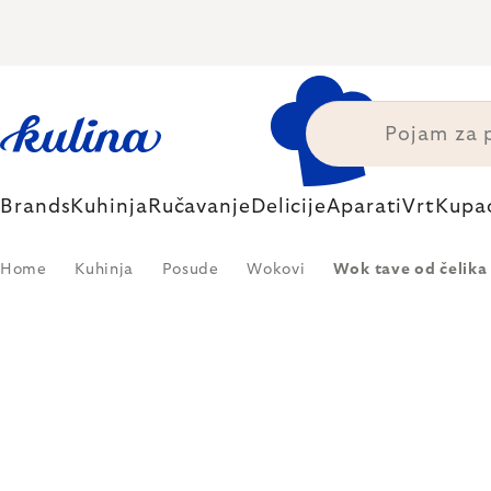
Skip
to
content
Brands
Kuhinja
Ručavanje
Delicije
Aparati
Vrt
Kupa
Home
Kuhinja
Posude
Wokovi
Wok tave od čelika