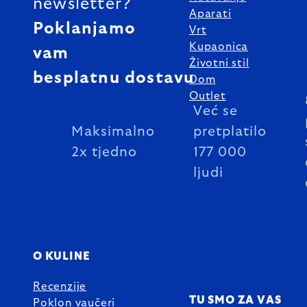
newsletter?
Aparati
Poklanjamo
Vrt
Kupaonica
vam
Životni stil
besplatnu dostavu
Dom
Outlet
Već se
Maksimalno
pretplatilo
2x tjedno
177 000
ljudi
O KULINE
Recenzije
TU SMO ZA VAS
Poklon vaučeri