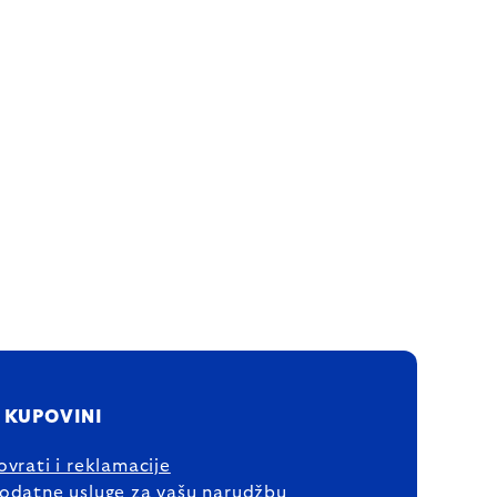
 KUPOVINI
ovrati i reklamacije
odatne usluge za vašu narudžbu