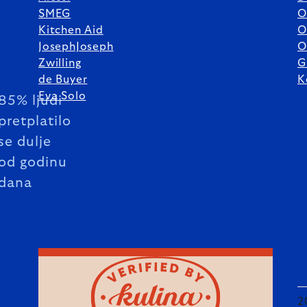
SMEG
O
Kitchen Aid
O
JosephJoseph
O
Zwilling
G
de Buyer
K
Eva Solo
85% ljudi
pretplatilo
se dulje
od godinu
dana
2