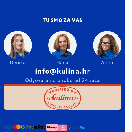
TU SMO ZA VAS
Denisa
Hana
Anna
info@kulina.hr
Odgovaramo u roku od 24 sata