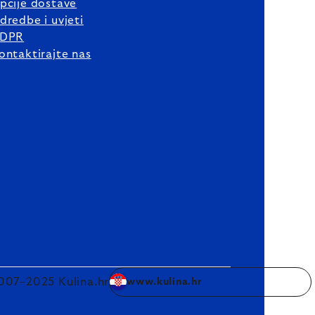
pcije dostave
dredbe i uvjeti
DPR
ontaktirajte nas
007–2025 Kulina.hr
www.kulina.hr