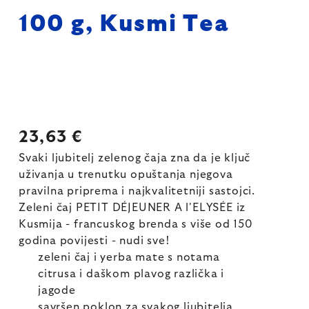
100 g, Kusmi Tea
23,63 €
Svaki ljubitelj zelenog čaja zna da je ključ
uživanja u trenutku opuštanja njegova
pravilna priprema i najkvalitetniji sastojci.
Zeleni čaj PETIT DÉJEUNER A l'ELYSÉE iz
Kusmija - francuskog brenda s više od 150
godina povijesti - nudi sve!
zeleni čaj i yerba mate s notama
citrusa i daškom plavog različka i
jagode
savršen poklon za svakog ljubitelja