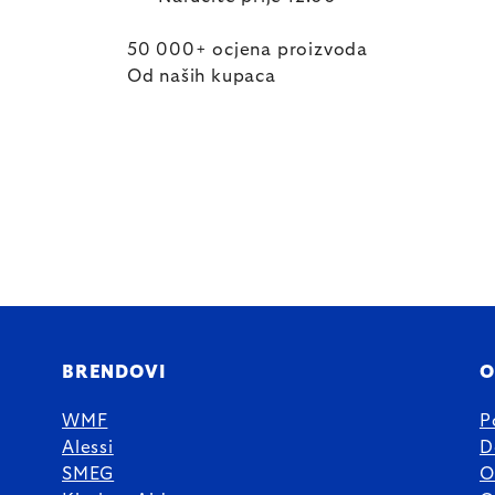
50 000+ ocjena proizvoda
Od naših kupaca
BRENDOVI
O
WMF
P
Alessi
D
SMEG
O