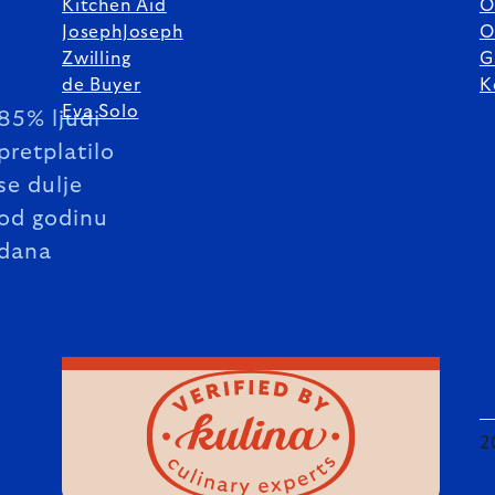
Kitchen Aid
O
JosephJoseph
O
Zwilling
G
de Buyer
K
Eva Solo
85% ljudi
pretplatilo
se dulje
od godinu
dana
2