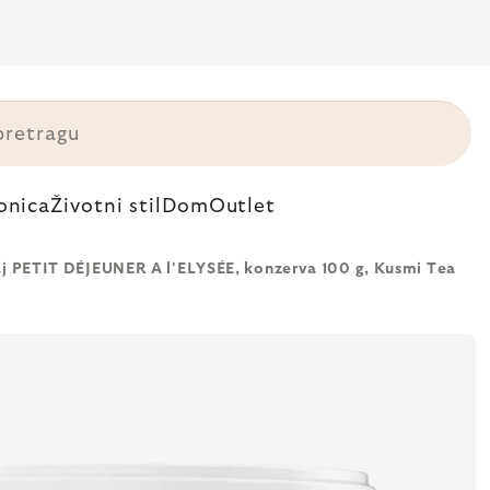
onica
Životni stil
Dom
Outlet
aj PETIT DÉJEUNER A l'ELYSÉE, konzerva 100 g, Kusmi Tea