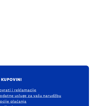
 KUPOVINI
ovrati i reklamacije
odatne usluge za vašu narudžbu
pcije plaćanja