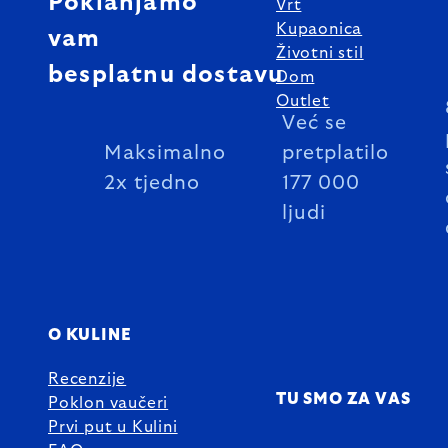
Poklanjamo
Vrt
Kupaonica
vam
Životni stil
besplatnu dostavu
Dom
Outlet
Već se
Maksimalno
pretplatilo
2x tjedno
177 000
ljudi
O KULINE
Recenzije
TU SMO ZA VAS
Poklon vaučeri
Prvi put u Kulini