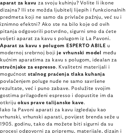
aparat za kavu
za svoju kuhinju? Volite li ikone
dizajna? Ili ste možda ljubitelj lijepih i funkcionalnih
predmeta koji ne samo da privlače pažnju, već su i
iznimno efektni? Ako ste na bilo koje od ovih
pitanja odgovorili potvrdno, sigurni smo da ćete
voljeti aparat za kavu s polugom iz La Pavoni.
Aparat za kavu s polugom ESPERTO ABILE
u
modernoj srebrnoj boji
je vrhunski model
među
kućnim aparatima za kavu s polugom, idealan za
stručnjake za espresso
. Kvalitetni materijali i
mogućnost
stalnog praćenja tlaka kuhanja
povlačenjem poluge nude ne samo savršene
rezultate, već i puno zabave. Poslužite svojim
gostima prilagođeni espresso i dopustite im da
otkriju
okus prave talijanske kave
.
Iako la Pavoni aparati za kavu izgledaju kao
vrhunski, vrhunski aparati, povijest brenda seže u
1905. godinu, tako da možete biti sigurni da su
procesi odgovorni za pripremu, materijale, dizajn i