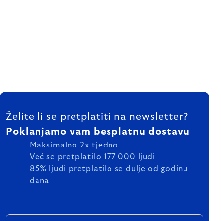
FOOTER
Želite li se pretplatiti na newsletter?
Poklanjamo vam besplatnu dostavu
Maksimalno 2x tjedno
Već se pretplatilo 177 000 ljudi
85% ljudi pretplatilo se dulje od godinu
dana