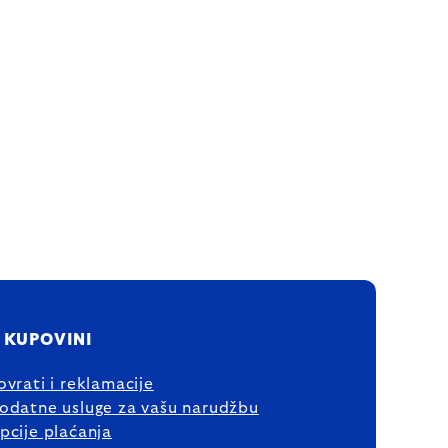
 KUPOVINI
ovrati i reklamacije
odatne usluge za vašu narudžbu
pcije plaćanja