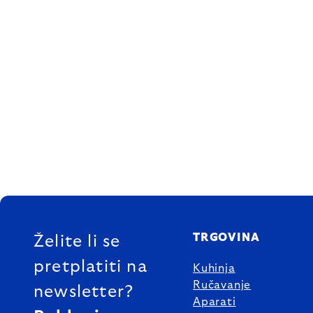
FOOTER
TRGOVINA
Želite li se
pretplatiti na
Kuhinja
Ručavanje
newsletter?
Aparati