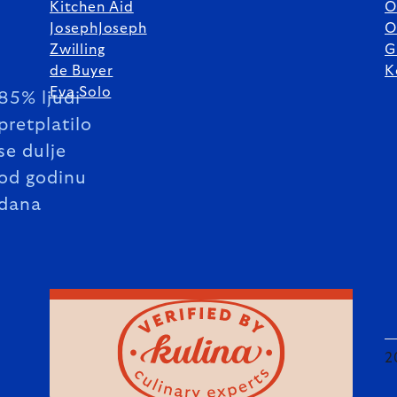
Kitchen Aid
O
JosephJoseph
O
Zwilling
G
de Buyer
K
Eva Solo
85% ljudi
pretplatilo
se dulje
od godinu
dana
2