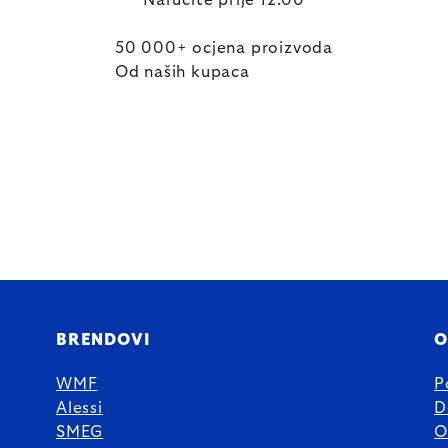
Naručite prije 12:00
50 000+ ocjena proizvoda
Od naših kupaca
BRENDOVI
O
WMF
P
Alessi
D
SMEG
O