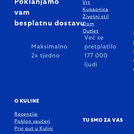
Poklanjamo
Vrt
Kupaonica
vam
Životni stil
besplatnu dostavu
Dom
Outlet
Već se
Maksimalno
pretplatilo
2x tjedno
177 000
ljudi
O KULINE
Recenzije
TU SMO ZA VAS
Poklon vaučeri
Prvi put u Kulini