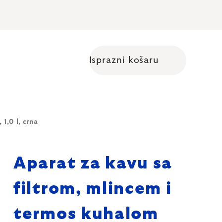
Isprazni košaru
Shopping cart
1,0 l, crna
Aparat za kavu sa
filtrom, mlincem i
termos kuhalom