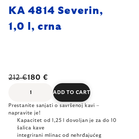
KA 4814 Severin,
1,0 l, crna
212 €
180 €
ADD TO CART
Prestanite sanjati o savršenoj kavi –
napravite je!
Kapacitet od 1,25 l dovoljan je za do 10
šalica kave
integrirani mlinac od nehrđajućeg