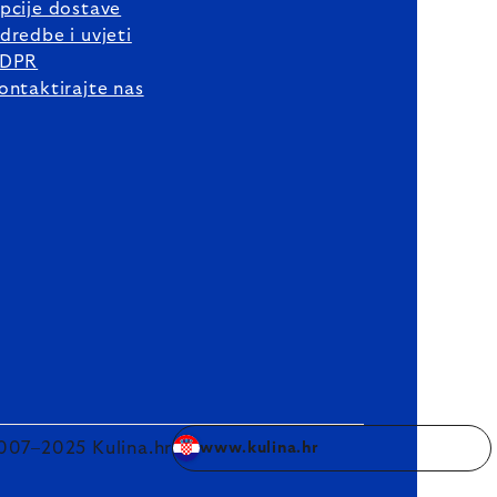
pcije dostave
dredbe i uvjeti
DPR
ontaktirajte nas
007–2025 Kulina.hr
www.kulina.hr