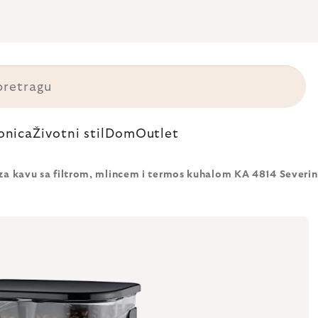
onica
Životni stil
Dom
Outlet
za kavu sa filtrom, mlincem i termos kuhalom KA 4814 Severin, 