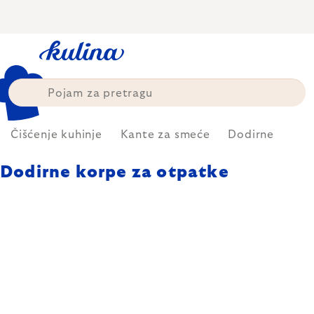
Skip
to
content
Čišćenje kuhinje
Kante za smeće
Dodirne
Dodirne korpe za otpatke