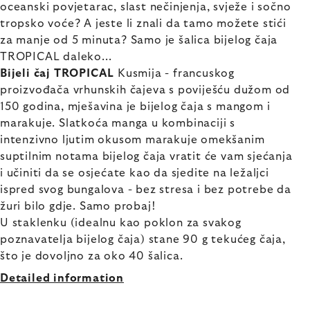
oceanski povjetarac, slast nečinjenja, svježe i sočno
tropsko voće? A jeste li znali da tamo možete stići
za manje od 5 minuta? Samo je šalica bijelog čaja
TROPICAL daleko...
Bijeli čaj TROPICAL
Kusmija - francuskog
proizvođača vrhunskih čajeva s poviješću dužom od
150 godina, mješavina je bijelog čaja s mangom i
marakuje. Slatkoća manga u kombinaciji s
intenzivno ljutim okusom marakuje omekšanim
suptilnim notama bijelog čaja vratit će vam sjećanja
i učiniti da se osjećate kao da sjedite na ležaljci
ispred svog bungalova - bez stresa i bez potrebe da
žuri bilo gdje. Samo probaj!
U staklenku (idealnu kao poklon za svakog
poznavatelja bijelog čaja) stane 90 g tekućeg čaja,
što je dovoljno za oko 40 šalica.
Detailed information