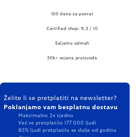
100 dana za povrat
Certified shop: 9,3 / 10
Šaljemo odmah
50k+ ocjena proizvoda
FOOTER
Želite li se pretplatiti na newsletter?
Poklanjamo vam besplatnu dostavu
Maksimalno 2x tjedno
Već se pretplatilo 177 000 ljudi
85% ljudi pretplatilo se dulje od godinu