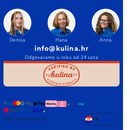
Denisa
Hana
Anna
info@kulina.hr
Odgovaramo u roku od 24 sata
2007–2025 Kulina.hr
HR