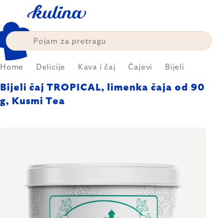
Skip
to
content
Home
Delicije
Kava i čaj
Čajevi
Bijeli
Bijeli čaj TROPICAL, limenka čaja od 90
g, Kusmi Tea